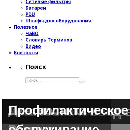
Сетевые фильтры
Батареи
PDU
Шкафы для оборудования
Полезное
ЧаВО
Словарь Терминов
Видео
Контакты
Поиск
Диагностика и
Профилактическое
Консалтинг электр
Установка и ввод 
Ремонт
обслуживание